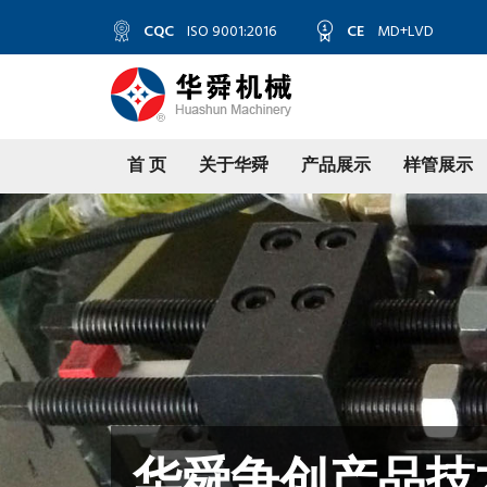
CQC
ISO 9001:2016
CE
MD+LVD
首 页
关于华舜
产品展示
样管展示
张家港市华舜机