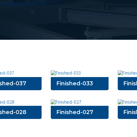
ished-037
Finished-033
Fini
ished-028
Finished-027
Fini