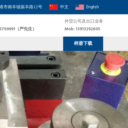
中文
English
港市南丰镇振丰路12号
外贸公司及出口业务
8915709991（严先生）
Mob: 13913292605
样册下载