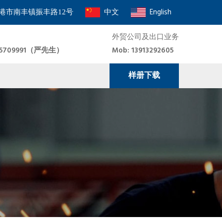
中文
English
港市南丰镇振丰路12号
外贸公司及出口业务
8915709991（严先生）
Mob: 13913292605
样册下载