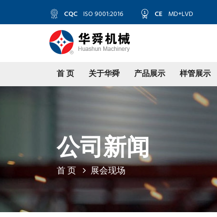
CQC
ISO 9001:2016
CE
MD+LVD
首 页
关于华舜
产品展示
样管展示
公司新闻
首 页
展会现场