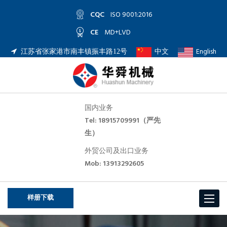
CQC
ISO 9001:2016
CE
MD+LVD
中文
English
江苏省张家港市南丰镇振丰路12号
国内业务
Tel: 18915709991（严先
生）
外贸公司及出口业务
Mob: 13913292605
样册下载
Toggle
navigat