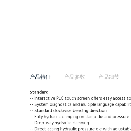
产品特征
产品参数
产品细节
Standard
-- Interactive PLC touch screen offers easy access 
-- System diagnostics and multiple language capabilit
-- Standard clockwise bending direction.
-- Fully hydraulic clamping on clamp die and pressure 
-- Drop-way hydraulic clamping.
-- Direct acting hydraulic pressure die with adjustab