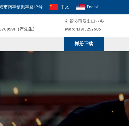
中文
English
港市南丰镇振丰路12号
外贸公司及出口业务
8915709991（严先生）
Mob: 13913292605
样册下载