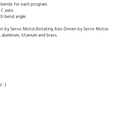
bends for each program.
C axes.
ch bend angle.
ven by Servo Motor,Rotating Axis-Driven by Servo Motor.
, aluminum, titanium and brass.
...)