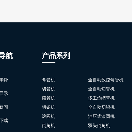
导航
产品系列
华舜
弯管机
全自动数控弯管机
切管机
全自动切管机
展示
缩管机
多工位缩管机
新闻
切铝机
全自动切铝机
滚圆机
油压式滚圆机
下载
倒角机
双头倒角机