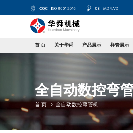
CQC
ISO 9001:2016
CE
MD+LVD
首 页
关于华舜
产品展示
样管展示
全自动数控弯
首 页
全自动数控弯管机