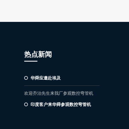
热点新闻
华舜应邀赴埃及
欢迎乔治先生来我厂参观数控弯管机
印度客户来华舜参观数控弯管机