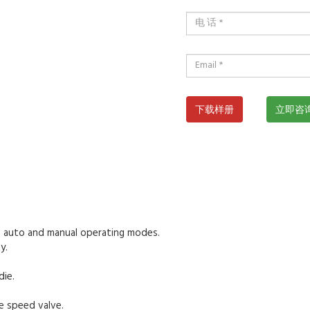
下载样册
立即咨
to auto and manual operating modes.
y.
die.
le speed valve.