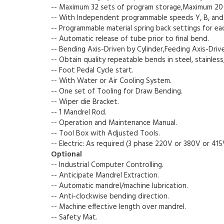
-- Maximum 32 sets of program storage,Maximum 20 
-- With Independent programmable speeds Y, B, and 
-- Programmable material spring back settings for ea
-- Automatic release of tube prior to final bend.
-- Bending Axis-Driven by Cylinder,Feeding Axis-Dri
-- Obtain quality repeatable bends in steel, stainless
-- Foot Pedal Cycle start.
-- With Water or Air Cooling System.
-- One set of Tooling for Draw Bending.
-- Wiper die Bracket.
-- 1 Mandrel Rod.
-- Operation and Maintenance Manual.
-- Tool Box with Adjusted Tools.
-- Electric: As required (3 phase 220V or 380V or 415V
Optional
-- Industrial Computer Controlling.
-- Anticipate Mandrel Extraction.
-- Automatic mandrel/machine lubrication.
-- Anti-clockwise bending direction.
-- Machine effective length over mandrel.
-- Safety Mat.