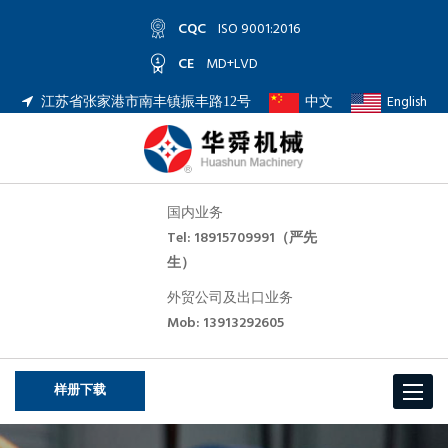
CQC
ISO 9001:2016
CE
MD+LVD
中文
English
江苏省张家港市南丰镇振丰路12号
国内业务
Tel: 18915709991（严先
生）
外贸公司及出口业务
Mob: 13913292605
样册下载
Toggle
navigat