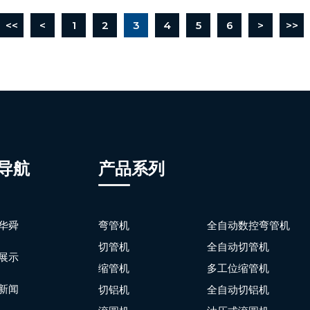
<<
<
1
2
3
4
5
6
>
>>
导航
产品系列
华舜
弯管机
全自动数控弯管机
切管机
全自动切管机
展示
缩管机
多工位缩管机
新闻
切铝机
全自动切铝机