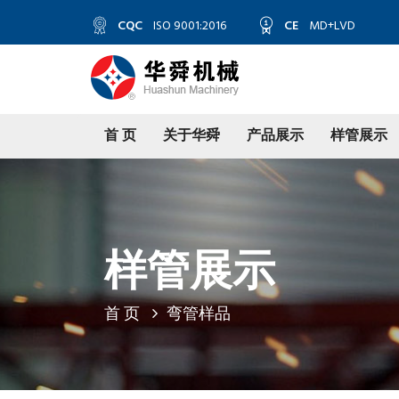
CQC
ISO 9001:2016
CE
MD+LVD
首 页
关于华舜
产品展示
样管展示
样管展示
首 页
弯管样品