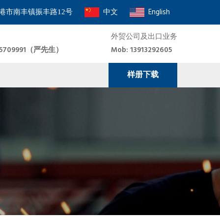
中文
English
港市南丰镇振丰路12号
外贸公司及出口业务
8915709991（严先生）
Mob: 13913292605
样册下载