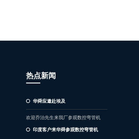
热点新闻
华舜应邀赴埃及
欢迎乔治先生来我厂参观数控弯管机
印度客户来华舜参观数控弯管机