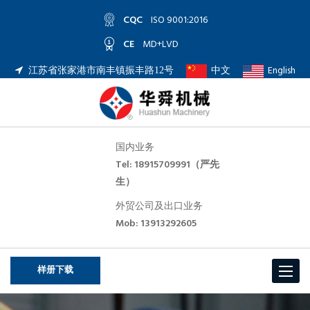
CQC
ISO 9001:2016
CE
MD+LVD
中文
English
江苏省张家港市南丰镇振丰路12号
国内业务
Tel: 18915709991（严先
生）
外贸公司及出口业务
Mob: 13913292605
样册下载
Toggle
navigat