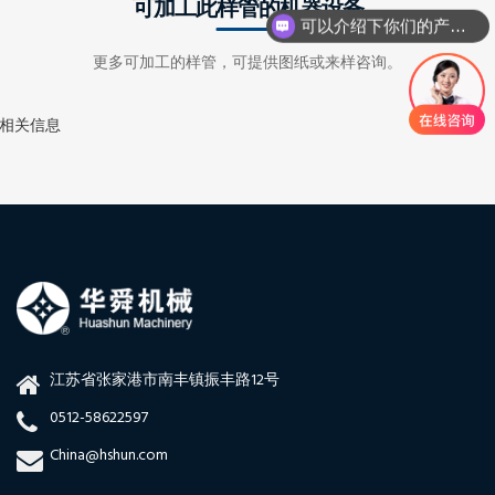
可加工此样管的机器设备
可以介绍下你们的产品么
更多可加工的样管，可提供图纸或来样咨询。
相关信息
江苏省张家港市南丰镇振丰路12号
0512-58622597
China@hshun.com